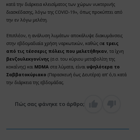
κατά την διάρκεια κλεισίματος των χώρων νυκτερινής
διασκέδασης, λόγω της COVID-19», όπως προκύπτει από
την εν λόγω μελέτη.
Επιπλέον, η ανάλυση λυμάτων αποκάλυψε διακυμάνσεις
στην εβδομαδιαία χρήση ναρκωτικών, καθώς σ
ε τρεις
από τις τέσσερις πόλεις που μελετήθηκαν
, τα ίχνη
βενζουλεκγονίνης
(σ.σ. του κύριου μεταβολίτη της
κοκαΐνης) και
MDMA
στα λύματα, είναι
υψηλότερα το
Σαββατοκύριακο
(Παρασκευή έως Δευτέρα) απ’ ό,τι κατά
την διάρκεια της εβδομάδας.
Πώς σας φάνηκε το άρθρο;