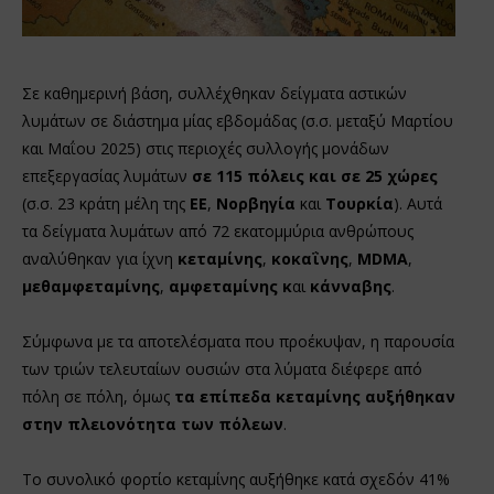
Σε καθημερινή βάση, συλλέχθηκαν δείγματα αστικών
λυμάτων σε διάστημα μίας εβδομάδας (σ.σ. μεταξύ Μαρτίου
και Μαΐου 2025) στις περιοχές συλλογής μονάδων
επεξεργασίας λυμάτων
σε 115 πόλεις και σε 25 χώρες
(σ.σ. 23 κράτη μέλη της
ΕΕ
,
Νορβηγία
και
Τουρκία
). Αυτά
τα δείγματα λυμάτων από 72 εκατομμύρια ανθρώπους
αναλύθηκαν για ίχνη
κεταμίνης
,
κοκαΐνης
,
MDMA
,
μεθαμφεταμίνης
,
αμφεταμίνης κ
αι
κάνναβης
.
Σύμφωνα με τα αποτελέσματα που προέκυψαν, η παρουσία
των τριών τελευταίων ουσιών στα λύματα διέφερε από
πόλη σε πόλη, όμως
τα επίπεδα κεταμίνης αυξήθηκαν
στην πλειονότητα των πόλεων
.
Το συνολικό φορτίο κεταμίνης αυξήθηκε κατά σχεδόν 41%