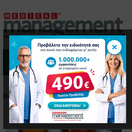
×
×
Home
Δελτία Τύπου
Ευρωπαϊκή Ενωση: Αύξηση
υπολειμμάτων κοκαΐνης και κεταμίνης στα λύματα