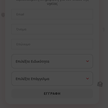
υγείας
🫀
⚕️
🏥
ΕΓΓΡΑΦΉ