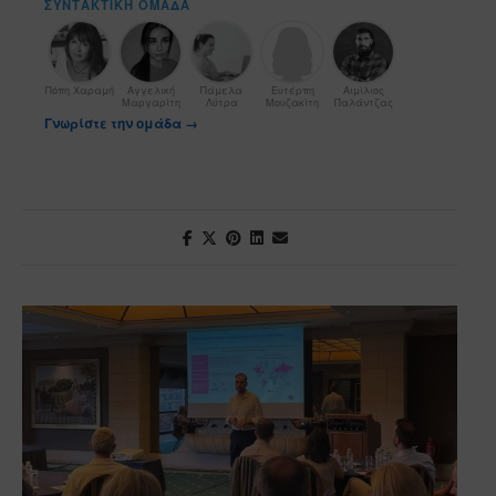
ΣΥΝΤΑΚΤΙΚΉ ΟΜΆΔΑ
Πόπη Χαραμή
Αγγελική
Πάμελα
Ευτέρπη
Αιμίλιος
Μαργαρίτη
Λύτρα
Μουζακίτη
Παλάντζας
Γνωρίστε την ομάδα →