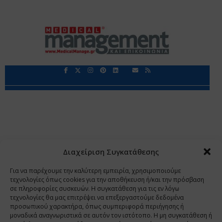
Περιορισμοί Ευθύνης
Προστασία Προσωπικών Δεδομένων
Επικοινωνία
Ποιοι Είμαστε
Ποιοι μας Εμπιστεύονται
Δεδομένα Προσωπικού Χαρακτήρα
Application
Διαχείριση Συγκατάθεσης
Copyright 2009 - 2026
©
Χαραμή Α.Ε.
Για να παρέχουμε την καλύτερη εμπειρία, χρησιμοποιούμε
τεχνολογίες όπως cookies για την αποθήκευση ή/και την πρόσβαση
σε πληροφορίες συσκευών. Η συγκατάθεση για τις εν λόγω
τεχνολογίες θα μας επιτρέψει να επεξεργαστούμε δεδομένα
www.PharmaManage.gr
•
www.HealthExpo.gr
•
www.YO.gr
προσωπικού χαρακτήρα, όπως συμπεριφορά περιήγησης ή
μοναδικά αναγνωριστικά σε αυτόν τον ιστότοπο. Η μη συγκατάθεση ή
•
www.GreekShares.com
•
www.eLearning-