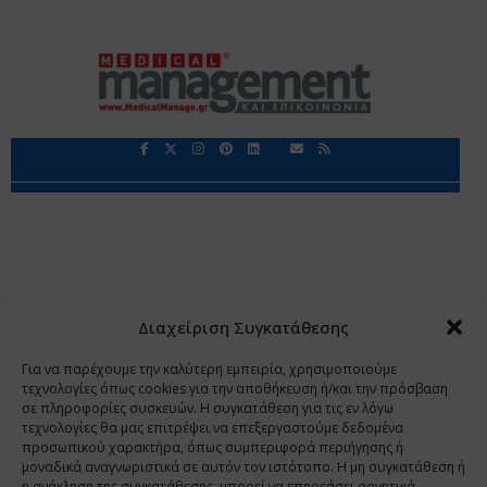
Περιορισμοί Ευθύνης
Προστασία Προσωπικών Δεδομένων
Επικοινωνία
Ποιοι Είμαστε
Ποιοι μας Εμπιστεύονται
Δεδομένα Προσωπικού Χαρακτήρα
Application
Διαχείριση Συγκατάθεσης
Copyright 2009 - 2026
©
Χαραμή Α.Ε.
Για να παρέχουμε την καλύτερη εμπειρία, χρησιμοποιούμε
τεχνολογίες όπως cookies για την αποθήκευση ή/και την πρόσβαση
σε πληροφορίες συσκευών. Η συγκατάθεση για τις εν λόγω
τεχνολογίες θα μας επιτρέψει να επεξεργαστούμε δεδομένα
www.PharmaManage.gr
•
www.HealthExpo.gr
•
www.YO.gr
προσωπικού χαρακτήρα, όπως συμπεριφορά περιήγησης ή
μοναδικά αναγνωριστικά σε αυτόν τον ιστότοπο. Η μη συγκατάθεση ή
•
www.GreekShares.com
•
www.eLearning-
η ανάκληση της συγκατάθεσης, μπορεί να επηρεάσει αρνητικά