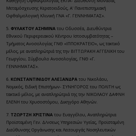
Καθηγητή Οφθαλμολογίας ΕΚΠΑ- Διευθυντή Μονάδας
Μεταμόσχευσης Κερατοειδούς, Α’ Πανεπιστημιακή
Οφθαλμολογική Κλινική ΓΝΑ «Γ. ΓΕΝΝΗΜΑΤΑΣ».
5.
ΦΥΛΑΚΤΟΥ ΑΣΗΜΙΝΑ
του Οδυσσέα, Διευθύντρια
Εθνικού Περιφερειακού Κέντρου Ιστοσυμβατότητας –
Τμήματος Ανοσολογίας ΓΝΘ «ΙΠΠΟΚΡΑΤΕΙΟ», ως τακτικό
μέλος, με αναπληρώτριά της την ΒΙΤΤΩΡΑΚΗ ΑΓΓΕΛΙΚΗ του
Γεωργίου, Σύμβουλο Ανοσολογίας, ΓΝΘ «Γ.
ΓΕΝΝΗΜΑΤΑΣ».
6.
ΚΩΝΣΤΑΝΤΙΝΙΔΟΥ ΑΛΕΞΑΝΔΡΑ
του Νικολάου,
Νομικός, Ειδική Επιστήμων- ΣΥΝΗΓΟΡΟΣ του ΠΟΛΙΤΗ ως
τακτικό μέλος, με αναπληρώτριά της την ΝΙΚΟΛΑΟΥ ΔΑΦΝΗ
ΕΛΕΝΗ του Χρυσοστόμου, Δικηγόρο Αθηνών.
7.
ΤΖΩΡΤΖΗ ΧΡΙΣΤΙΝΑ
του Ευαγγέλου, Αναπληρώτρια
Προϊσταμένη Γεν. Δ/νσεως Υπηρεσιών Υγείας, Προϊσταμένη
Διεύθυνσης Οργάνωσης και Λειτουργάς Νοσηλευτικών