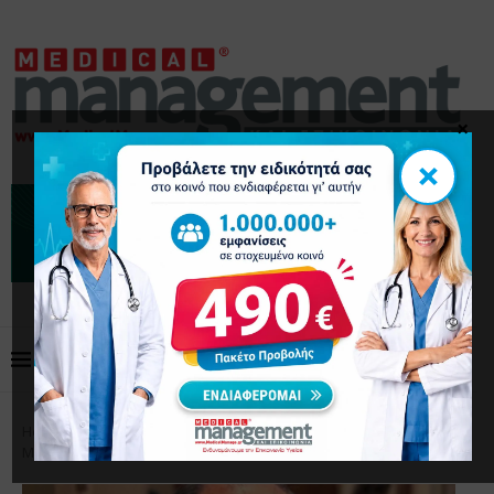
×
×
Home
Επικαιρότητα
Εθνικός Οργανισμός
Μεταμοσχεύσεων: Ξανά Πρόεδρος ο Γ.Παπαθεοδωρίδης