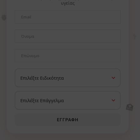
υγείας
🫀
⚕️
🏥
ΕΓΓΡΑΦΉ