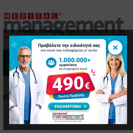
×
×
Home
Επιστημονικά Άρθρα
Εμμηνόπαυση: Η
ηλικία έναρξης ως δείκτης κινδύνου για εγκεφαλικό και
μεταβολικό σύνδρομο