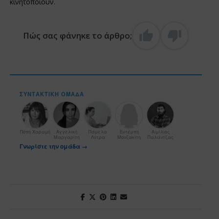
κινητοποιούν.
Πώς σας φάνηκε το άρθρο;
ΣΥΝΤΑΚΤΙΚΉ ΟΜΆΔΑ
Πόπη Χαραμή
Αγγελική
Πάμελα
Ευτέρπη
Αιμίλιος
Μαργαρίτη
Λύτρα
Μουζακίτη
Παλάντζας
Γνωρίστε την ομάδα →