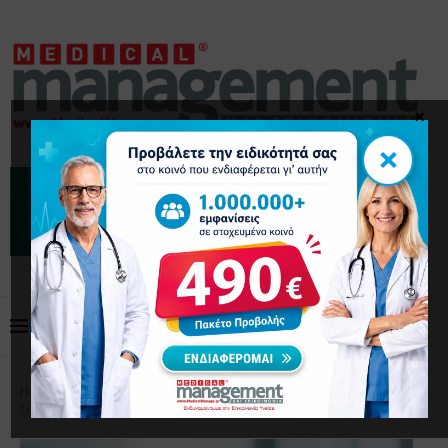
×
×
Home
Διοίκηση
6 Συμβουλές Επιβράβευσης των
Συνεργατών σας Βάσει Στόχων