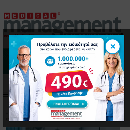
×
×
Home
Επικαιρότητα
ΕΙΝΑΠ: Περίθαλψη πολλών
ταχυτήτων λόγω των ιδιωτικών ασφαλιστικών στο ΕΣΥ