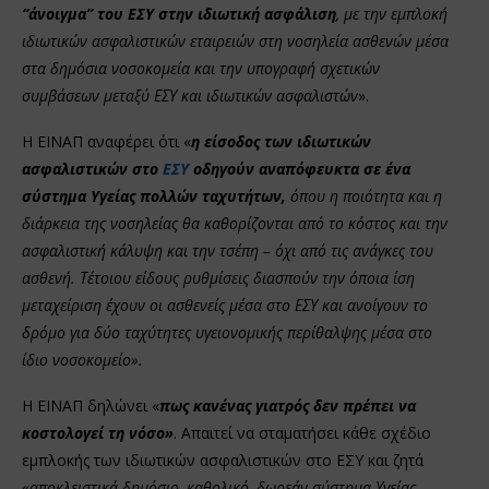
“άνοιγμα” του ΕΣΥ στην ιδιωτική ασφάλιση
, με την εμπλοκή
ιδιωτικών ασφαλιστικών εταιρειών στη νοσηλεία ασθενών μέσα
στα δημόσια νοσοκομεία και την υπογραφή σχετικών
συμβάσεων μεταξύ ΕΣΥ και ιδιωτικών ασφαλιστών
».
Η ΕΙΝΑΠ αναφέρει ότι «
η είσοδος των ιδιωτικών
ασφαλιστικών στο
ΕΣΥ
οδηγούν αναπόφευκτα σε ένα
σύστημα Υγείας πολλών ταχυτήτων,
όπου η ποιότητα και η
διάρκεια της νοσηλείας θα καθορίζονται από το κόστος και την
ασφαλιστική κάλυψη και την τσέπη – όχι από τις ανάγκες του
ασθενή. Τέτοιου είδους ρυθμίσεις διασπούν την όποια ίση
μεταχείριση έχουν οι ασθενείς μέσα στο ΕΣΥ και ανοίγουν το
δρόμο για δύο ταχύτητες υγειονομικής περίθαλψης μέσα στο
ίδιο νοσοκομείο».
Η ΕΙΝΑΠ δηλώνει «
πως κανένας γιατρός δεν πρέπει να
κοστολογεί τη νόσο»
. Απαιτεί να σταματήσει κάθε σχέδιο
εμπλοκής των ιδιωτικών ασφαλιστικών στο ΕΣΥ και ζητά
«αποκλειστικά δημόσιο, καθολικό, δωρεάν σύστημα Υγείας,