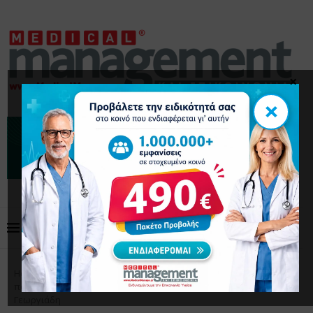
×
×
Home
Επικαιρότητα
Δυτική Μακεδονία: Υψηλά
ποσοστά καρκίνου λόγω εξόρυξης λιγνίτη- Η πρόταση Αδ.
Γεωργιάδη