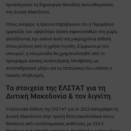
προανήγγειλε τη δημιουργία Μονάδας Ακτινοθεραπείας
στη Δυτική Μακεδονία.
Όπως ανέφερε, η έρευνα επιβεβαιώνει ότι η Περιφέρεια
εμφανίζει τον υψηλότερο δείκτη καρκινοπαθών στη χώρα,
αποδίδοντας την εικόνα αυτή στη μακροχρόνια έκθεση
στους ρύπους από τη χρήση λιγνίτη. Σύμφωνα με τον
υπουργό, η νέα μονάδα θα χρηματοδοτηθεί από το
πρόγραμμα Δίκαιης Αναπτυξιακής Μετάβασης ως
αντισταθμιστικό μέτρο για τις επιπτώσεις που υπέστη ο
τοπικός πληθυσμός.
Τα στοιχεία της ΕΛΣΤΑΤ για τη
Δυτική Μακεδονία & τον λιγνίτη
Η τελευταία έκθεση της ΕΛΣΤΑΤ για το 2023 καταγράφει τη
Δυτική Μακεδονία στην πρώτη θέση πανελλαδικά στους
θανάτους από νεοπλασματικές ασθένειες, με 323,4
θανάτους ανά 100.000 κατοίκους. Παράλληλα, η Περιφέρεια