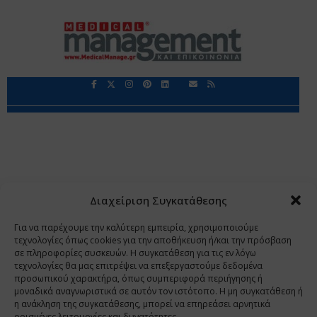
Περιορισμοί Ευθύνης
Προστασία Προσωπικών Δεδομένων
Επικοινωνία
Ποιοι Είμαστε
Ποιοι μας Εμπιστεύονται
Δεδομένα Προσωπικού Χαρακτήρα
Application
Διαχείριση Συγκατάθεσης
Copyright 2009 - 2026
©
Χαραμή Α.Ε.
Για να παρέχουμε την καλύτερη εμπειρία, χρησιμοποιούμε
τεχνολογίες όπως cookies για την αποθήκευση ή/και την πρόσβαση
σε πληροφορίες συσκευών. Η συγκατάθεση για τις εν λόγω
τεχνολογίες θα μας επιτρέψει να επεξεργαστούμε δεδομένα
www.PharmaManage.gr
•
www.HealthExpo.gr
•
www.YO.gr
προσωπικού χαρακτήρα, όπως συμπεριφορά περιήγησης ή
μοναδικά αναγνωριστικά σε αυτόν τον ιστότοπο. Η μη συγκατάθεση ή
•
www.GreekShares.com
•
www.eLearning-
η ανάκληση της συγκατάθεσης, μπορεί να επηρεάσει αρνητικά
PharmaManage.gr
•
www.Charami-SA.gr
ορισμένες λειτουργίες και δυνατότητες.