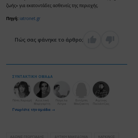
ζωής» για εκατοντάδες ασθενείς της περιοχής.
Πηγή:
iatronet.gr
Πώς σας φάνηκε το άρθρο;
ΣΥΝΤΑΚΤΙΚΉ ΟΜΆΔΑ
Πόπη Χαραμή
Αγγελική
Πάμελα
Ευτέρπη
Αιμίλιος
Μαργαρίτη
Λύτρα
Μουζακίτη
Παλάντζας
Γνωρίστε την ομάδα →
ΆΔΩΝΙΣ ΓΕΩΡΓΙΆΔΗΣ
ΔΥΤΙΚΉ ΜΑΚΕΔΟΝΊΑ
ΚΑΡΚΊΝΟΣ