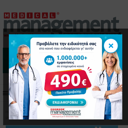
×
×
Home
Επικαιρότητα
Δύο φάρμακα για τον διαβήτη
μειώνουν τον κίνδυνο Αλτσχάιμερ. Νέα μελέτη