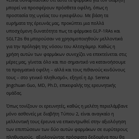
μπορεί να προσφέρουν πρόσθετα οφέλη, όπως η
προστασία της υγείας του εγκεφάλου. Με βάση τα
ευρήματα της έρευνάς μας, προκύπτει μια πολλά
υποσχόμενη δυνατότητα πως τα φάρμακα GLP-1RAs και
SGLT2is θα μπορούσαν να χρησιμοποιηθούν μελλοντικά
για την πρόληψη της νόσου του Αλτσχάιμερ. Καθώς η
χρήση αυτών των φαρμάκων συνεχίζει να επεκτείνεται στις
μέρες μας, γίνεται όλο και πιο σημαντικό να κατανοήσουμε
τα πραγματικά οφέλη – αλλά και τους πιθανούς κινδύνους
τους – στο γενικό πληθυσμό», εξηγεί η Δρ. Serena
Jingchuan Guo, MD, Ph.D, επικεφαλής της ερευνητικής
ομάδας.
Όπως τονίζουν οι ερευνητές, καθώς η μελέτη περιελάμβανε
μόνο ασθενείς με διαβήτη Τύπου 2, είναι αναγκαίο η
μελλοντική τους έρευνα να επικεντρωθεί στην αξιολόγηση
των επιπτώσεων των δύο αυτών φαρμάκων σε ευρύτερους
πληθυσμούς, αξιολογώντας πρόσφατα δεδομένα που θα