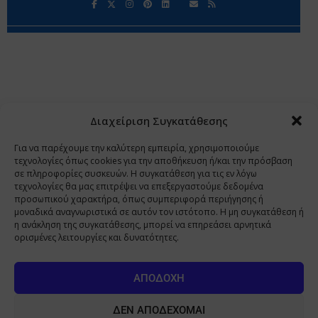
Περιορισμοί Ευθύνης
Προστασία Προσωπικών Δεδομένων
Επικοινωνία
Ποιοι Είμαστε
Ποιοι μας Εμπιστεύονται
Δεδομένα Προσωπικού Χαρακτήρα
Application
Διαχείριση Συγκατάθεσης
Copyright 2009 - 2026
©
Χαραμή Α.Ε.
Για να παρέχουμε την καλύτερη εμπειρία, χρησιμοποιούμε
τεχνολογίες όπως cookies για την αποθήκευση ή/και την πρόσβαση
σε πληροφορίες συσκευών. Η συγκατάθεση για τις εν λόγω
τεχνολογίες θα μας επιτρέψει να επεξεργαστούμε δεδομένα
www.PharmaManage.gr
•
www.HealthExpo.gr
•
www.YO.gr
προσωπικού χαρακτήρα, όπως συμπεριφορά περιήγησης ή
μοναδικά αναγνωριστικά σε αυτόν τον ιστότοπο. Η μη συγκατάθεση ή
•
www.GreekShares.com
•
www.eLearning-
η ανάκληση της συγκατάθεσης, μπορεί να επηρεάσει αρνητικά
PharmaManage.gr
•
www.Charami-SA.gr
ορισμένες λειτουργίες και δυνατότητες.
Η ιστοσελίδα www.MedicalManage.gr απευθύνεται σε
Επαγγελματίες Υγείας.
Με την παραμονή σας σε αυτή δηλώνετε,
ΑΠΟΔΟΧΉ
με ατομική σας ευθύνη και γνωρίζοντας τις κυρώσεις που
προβλέπονται από τις διατάξεις της παραγράφου 6 του άρθρου 22 του
ΔΕΝ ΑΠΟΔΈΧΟΜΑΙ