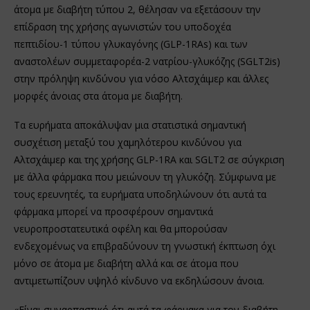
άτομα με διαβήτη τύπου 2, θέλησαν να εξετάσουν την
επίδραση της χρήσης αγωνιστών του υποδοχέα
πεπτιδίου-1 τύπου γλυκαγόνης (GLP-1RAs) και των
αναστολέων συμμεταφορέα-2 νατρίου-γλυκόζης (SGLT2is)
στην πρόληψη κινδύνου για νόσο Αλτσχάιμερ και άλλες
μορφές άνοιας στα άτομα με διαβήτη.
Τα ευρήματα αποκάλυψαν μια στατιστικά σημαντική
συσχέτιση μεταξύ του χαμηλότερου κινδύνου για
Αλτσχάιμερ και της χρήσης GLP-1RA και SGLT2 σε σύγκριση
με άλλα φάρμακα που μειώνουν τη γλυκόζη. Σύμφωνα με
τους ερευνητές, τα ευρήματα υποδηλώνουν ότι αυτά τα
φάρμακα μπορεί να προσφέρουν σημαντικά
νευροπροστατευτικά οφέλη και θα μπορούσαν
ενδεχομένως να επιβραδύνουν τη γνωστική έκπτωση όχι
μόνο σε άτομα με διαβήτη αλλά και σε άτομα που
αντιμετωπίζουν υψηλό κίνδυνο να εκδηλώσουν άνοια.
«Είναι συναρπαστικό ότι αυτά τα φάρμακα για τον διαβήτη