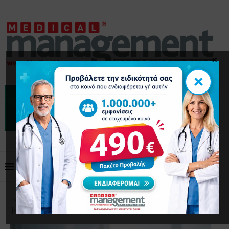
×
×
Home
Διαχείριση
Διαχείριση φήμης ιατρού στην
ψηφιακή εποχή