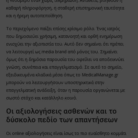
ή «νούμερο ένα» χωρίς τεκμηρίωση. Αντίθετα, βοηθούν η
καθαρή πληροφόρηση, η σταθερή επιστημονική ταυτότητα
και η ήρεμη αυτοπεποίθηση.
Το περιεχόμενο παίζει επίσης κρίσιμο ρόλο. Ένας ιατρός
που δημοσιεύει χρήσιμη, κατανοητή και ορθή ενημέρωση
ενισχύει την αξιοπιστία του. Αυτό δεν σημαίνει ότι πρέπει
να λειτουργεί ως media brand από μόνος του. Σημαίνει
όμως ότι η δημόσια παρουσία του οφείλει να αποδεικνύει
γνώση, συνέπεια και επαγγελματισμό. Σε αυτό το σημείο,
εξειδικευμένα κλαδικά μέσα όπως το MedicalManage.gr
μπορούν να λειτουργήσουν υποστηρικτικά στην
επαγγελματική ανάδειξη, όταν η παρουσία οργανώνεται με
σωστό στόχο και κατάλληλο κοινό.
Οι αξιολογήσεις ασθενών και το
δύσκολο πεδίο των απαντήσεων
Οι online αξιολογήσεις είναι ίσως το πιο ευαίσθητο κομμάτι