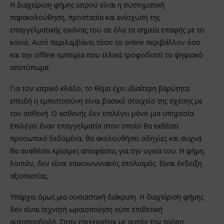
Η διαχείριση φήμης ιατρού είναι η συστηματική
παρακολούθηση, προστασία και ενίσχυση της
επαγγελματικής εικόνας του σε όλα τα σημεία επαφής με το
κοινό. Αυτό περιλαμβάνει τόσο το online περιβάλλον όσο
και την offline εμπειρία που τελικά τροφοδοτεί το ψηφιακό
αποτύπωμα.
Για τον ιατρικό κλάδο, το θέμα έχει ιδιαίτερη βαρύτητα
επειδή η εμπιστοσύνη είναι βασικό στοιχείο της σχέσης με
τον ασθενή. Ο ασθενής δεν επιλέγει μόνο μια υπηρεσία.
Επιλέγει έναν επαγγελματία στον οποίο θα εκθέσει
προσωπικά δεδομένα, θα ακολουθήσει οδηγίες και συχνά
θα αναθέσει κρίσιμες αποφάσεις για την υγεία του. Η φήμη,
λοιπόν, δεν είναι επικοινωνιακός στολισμός. Είναι ένδειξη
αξιοπιστίας.
Υπάρχει όμως μια ουσιαστική διάκριση. Η διαχείριση φήμης
δεν είναι τεχνητή ωραιοποίηση ούτε επιθετική
αυτοπροβολή. Όταν επιχειρείται με αυτόν τον τρόπο,