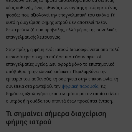
λειτουργήσει ως το πρώτο αποτέλεσμα που θα δει ένας
νέος ασθενής, ένας πιθανός συνεργάτης ή ακόμη και ένας
φορέας που αξιολογεί την επαγγελματική του εικόνα. Γι’
αυτό η διαχείριση φήμης ιατρού δεν αποτελεί πλέον
δευτερεύον ζήτημα προβολής, αλλά μέρος της συνολικής
επαγγελματικής λειτουργίας.
Στην πράξη, η φήμη ενός ιατρού διαμορφώνεται από πολύ
περισσότερα στοιχεία απ’ όσα πιστεύουν αρκετοί
επαγγελματίες υγείας. Δεν αφορά μόνο το επιστημονικό
υπόβαθρο ή την κλινική επάρκεια. Περιλαμβάνει την
εμπειρία του ασθενούς, τη σαφήνεια στην επικοινωνία, τη
συνέπεια στα ραντεβού, την
ψηφιακή παρουσία
, τις
δημόσιες αξιολογήσεις και τον τρόπο με τον οποίο ο ίδιος
ο ιατρός ή η ομάδα του απαντά όταν προκύπτει ένταση.
Τι σημαίνει σήμερα διαχείριση
φήμης ιατρού