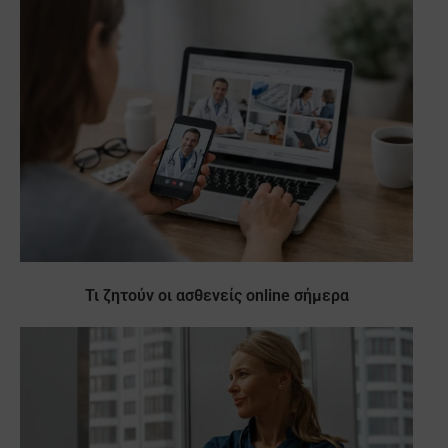
Τι ζητούν οι ασθενείς online σήμερα