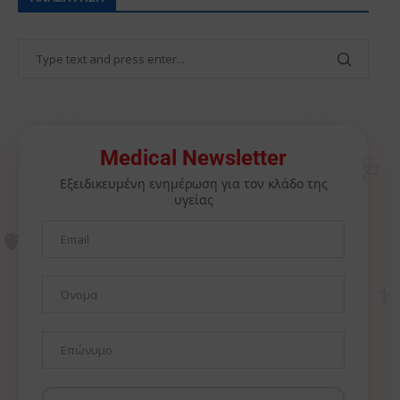
🩺
Medical Newsletter
Εξειδικευμένη ενημέρωση για τον κλάδο της
υγείας
🫀
⚕️