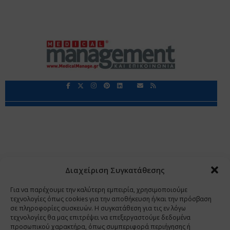
Περιορισμοί Ευθύνης
Προστασία Προσωπικών Δεδομένων
Επικοινωνία
Ποιοι Είμαστε
Ποιοι μας Εμπιστεύονται
Δεδομένα Προσωπικού Χαρακτήρα
Application
Διαχείριση Συγκατάθεσης
Copyright 2009 - 2026
©
Χαραμή Α.Ε.
Για να παρέχουμε την καλύτερη εμπειρία, χρησιμοποιούμε
τεχνολογίες όπως cookies για την αποθήκευση ή/και την πρόσβαση
σε πληροφορίες συσκευών. Η συγκατάθεση για τις εν λόγω
τεχνολογίες θα μας επιτρέψει να επεξεργαστούμε δεδομένα
www.PharmaManage.gr
•
www.HealthExpo.gr
•
www.YO.gr
προσωπικού χαρακτήρα, όπως συμπεριφορά περιήγησης ή