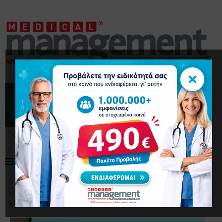
×
×
Home
Επικαιρότητα
Άδωνις Γεωργιάδης: “Δεν
κλείνει η Μονάδα Αιμοκάθαρσης στην Αίγινα”