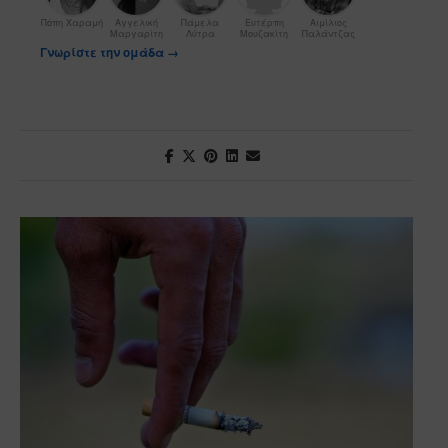
Πόπη Χαραμή
Αγγελική
Πάμελα
Ευτέρπη
Αιμίλιος
Μαργαρίτη
Λύτρα
Μουζακίτη
Παλάντζας
Γνωρίστε την ομάδα →