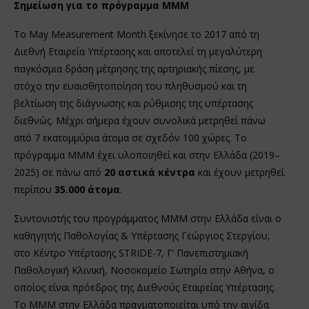
Σημείωση για το πρόγραμμα MMM
Το May Measurement Month ξεκίνησε το 2017 από τη
Διεθνή Εταιρεία Υπέρτασης και αποτελεί τη μεγαλύτερη
παγκόσμια δράση μέτρησης της αρτηριακής πίεσης, με
στόχο την ευαισθητοποίηση του πληθυσμού και τη
βελτίωση της διάγνωσης και ρύθμισης της υπέρτασης
διεθνώς. Μέχρι σήμερα έχουν συνολικά μετρηθεί πάνω
από 7 εκατομμύρια άτομα σε σχεδόν 100 χώρες. Το
πρόγραμμα MMM έχει υλοποιηθεί και στην Ελλάδα (2019–
2025) σε πάνω από
20 αστικά κέντρα
και έχουν μετρηθεί
περίπου
35.000 άτομα
.
Συντονιστής του προγράμματος ΜΜΜ στην Ελλάδα είναι ο
καθηγητής Παθολογίας & Υπέρτασης Γεώργιος Στεργίου,
στο Κέντρο Υπέρτασης STRIDE-7, Γ’ Πανεπιστημιακή
Παθολογική Κλινική, Νοσοκομείο Σωτηρία στην Αθήνα, ο
οποίος είναι πρόεδρος της Διεθνούς Εταιρείας Υπέρτασης.
Το ΜΜΜ στην Ελλάδα πραγματοποιείται υπό την αιγίδα