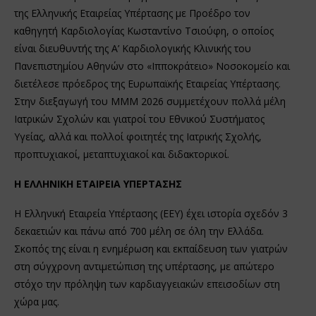
της Ελληνικής Εταιρείας Υπέρτασης με Προέδρο τον
καθηγητή Καρδιολογίας Κωσταντίνο Τσιούφη, ο οποίος
είναι διευθυντής της Α’ Καρδιολογικής Κλινικής του
Πανεπιστημίου Αθηνών στο «Ιπποκράτειο» Νοσοκομείο και
διετέλεσε πρόεδρος της Ευρωπαϊκής Εταιρείας Υπέρτασης.
Στην διεξαγωγή του ΜΜΜ 2026 συμμετέχουν πολλά μέλη
Ιατρικών Σχολών και γιατροί του Εθνικού Συστήματος
Υγείας, αλλά και πολλοί φοιτητές της Ιατρικής Σχολής,
προπτυχιακοί, μεταπτυχιακοί και διδακτορικοί.
Η
ΕΛΛΗΝΙΚΗ ΕΤΑΙΡΕΙΑ ΥΠΕΡΤΑΣΗΣ
Η Ελληνική Εταιρεία Υπέρτασης (ΕΕΥ) έχει ιστορία σχεδόν 3
δεκαετιών και πάνω από 700 μέλη σε όλη την Ελλάδα.
Σκοπός της είναι η ενημέρωση και εκπαίδευση των γιατρών
στη σύγχρονη αντιμετώπιση της υπέρτασης, με απώτερο
στόχο την πρόληψη των καρδιαγγειακών επεισοδίων στη
χώρα μας.