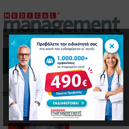
×
×
Home
Δελτία Τύπου