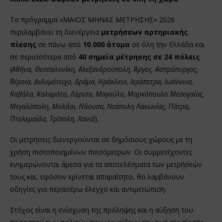
Το πρόγραμμα «ΜΑΪΟΣ ΜΗΝΑΣ ΜΕΤΡΗΣΗΣ» 2026
περιλαμβάνει τη διενέργεια
μετρήσεων αρτηριακής
πίεσης
σε πάνω από
10.000 άτομα
σε όλη την Ελλάδα και
σε περισσότερα από
40 σημεία μέτρησης σε 24 πόλεις
(
Αθήνα, Θεσσαλονίκη, Αλεξανδρούπολη, Άργος, Ασπρόπυργος,
Βέροια, Διδυμότειχο, Δράμα, Ηράκλειο, Ιεράπετρα, Ιωάννινα,
Καβάλα, Καλαμάτα, Λάρισα, Μαγούλα, Μαρκόπουλο Μεσογαίας,
Μεγαλόπολη, Μολάοι, Νάουσα, Νεάπολη Λακωνίας, Πάτρα,
Πτολεμαΐδα, Τρίπολη, Χανιά
).
Οι μετρήσεις διενεργούνται σε δημόσιους χώρους με τη
χρήση πιστοποιημένων πιεσόμετρων. Οι συμμετέχοντες
ενημερώνονται άμεσα για τα αποτελέσματα των μετρήσεών
τους και, εφόσον κρίνεται απαραίτητο, θα λαμβάνουν
οδηγίες για περαιτέρω έλεγχο και αντιμετώπιση.
Στόχος είναι η ενίσχυση της πρόληψης και η αύξηση του