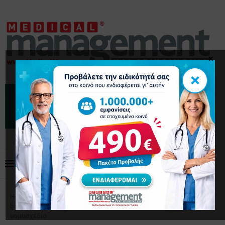
×
×
Home
Επικαιρότητα
Νοσηλευτές: 1.200 ευρώ
bonus για μετακίνηση σε νησιά: Τι προβλέπει το νέο
νομοσχέδιο