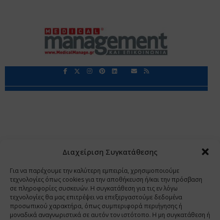
Περιορισμοί Ευθύνης
Προστασία Προσωπικών Δεδομένων
Επικοινωνία
Ποιοι Είμαστε
Ποιοι μας Εμπιστεύονται
Δεδομένα Προσωπικού Χαρακτήρα
Application
Διαχείριση Συγκατάθεσης
Copyright 2009 - 2026
©
Χαραμή Α.Ε.
Για να παρέχουμε την καλύτερη εμπειρία, χρησιμοποιούμε
τεχνολογίες όπως cookies για την αποθήκευση ή/και την πρόσβαση
σε πληροφορίες συσκευών. Η συγκατάθεση για τις εν λόγω
τεχνολογίες θα μας επιτρέψει να επεξεργαστούμε δεδομένα
www.PharmaManage.gr
•
www.HealthExpo.gr
•
www.YO.gr
προσωπικού χαρακτήρα, όπως συμπεριφορά περιήγησης ή
μοναδικά αναγνωριστικά σε αυτόν τον ιστότοπο. Η μη συγκατάθεση ή
•
www.GreekShares.com
•
www.eLearning-