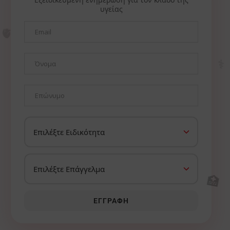
υγείας
🫀
⚕️
🏥
ΕΓΓΡΑΦΉ