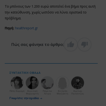
Το μπόνους των 1.200 ευρώ αποτελεί ένα βήμα προς αυτή
την κατεύθυνση, χωρίς ωστόσο να λύνει οριστικά το
πρόβλημα.
Πηγή:
healthreport.gr
Πώς σας φάνηκε το άρθρο;
ΣΥΝΤΑΚΤΙΚΉ ΟΜΆΔΑ
Πόπη Χαραμή
Αγγελική
Πάμελα
Ευτέρπη
Αιμίλιος
Μαργαρίτη
Λύτρα
Μουζακίτη
Παλάντζας
Γνωρίστε την ομάδα →