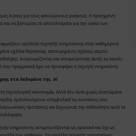
μες λύσεις για τους ασκούμενους γιατρούς. Η προηγμένη
 και να βελτιώσει τα αποτελέσματα για την υγεία των
φαρμόζουν εργαλεία τεχνητής νοημοσύνης στην καθημερινή
μένα σχέδια θεραπείας, αποτυχημένες σχέσεις ιατρού-
ίθαλψης. Αναγνωρίζοντας και αποφεύγοντας αυτές τις κοινές
 που πραγματικά έχει να προσφέρει η τεχνητή νοημοσύνη.
ήρης στα δεδομένα της AI
τη τεχνολογική καινοτομία, αλλά δεν είναι χωρίς ελαττώματα.
παγίδα, εμπιστευόμενοι υπερβολικά τις συστάσεις που
ιαγνωστικές προτάσεις) και ξεχνώντας την πιθανότητα αυτά τα
τελέσματα.
ητής νοημοσύνης αντιμετωπίζονται ως οριστικά και όχι ως
ροντίδα των ασθενών. Τα μοντέλα τεχνητής νοημοσύνης