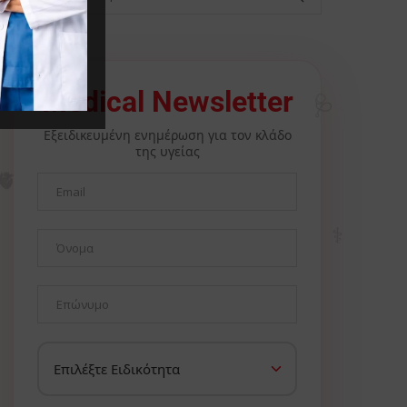
🩺
Medical Newsletter
Εξειδικευμένη ενημέρωση για τον κλάδο
της υγείας
🫀
⚕️