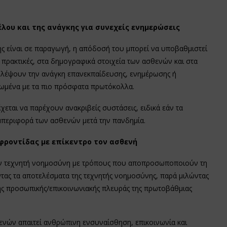
λου και της ανάγκης για συνεχείς ενημερώσεις
ης είναι σε παραγωγή, η απόδοσή του μπορεί να υποβαθμιστεί
πρακτικές, στα δημογραφικά στοιχεία των ασθενών και στα
βλέψουν την ανάγκη επανεκπαίδευσης, ενημέρωσης ή
ωμένα με τα πιο πρόσφατα πρωτόκολλα.
χεται να παρέχουν ανακριβείς συστάσεις, ειδικά εάν τα
περιφορά των ασθενών μετά την πανδημία.
 φροντίδας με επίκεντρο τον ασθενή
ην τεχνητή νοημοσύνη με τρόπους που αποπροσωποποιούν τη
ς τα αποτελέσματα της τεχνητής νοημοσύνης, παρά μιλώντας
ης προσωπικής/επικοινωνιακής πλευράς της πρωτοβάθμιας
θενών απαιτεί ανθρώπινη ενσυναίσθηση, επικοινωνία και