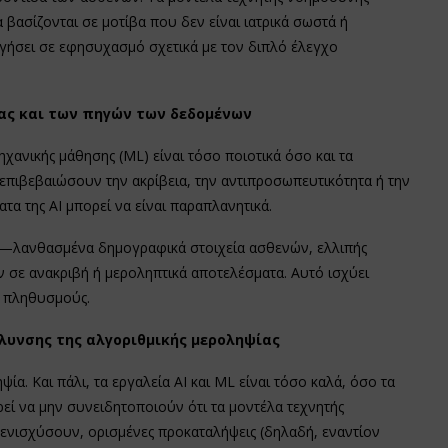
α βασίζονται σε μοτίβα που δεν είναι ιατρικά σωστά ή
γήσει σε εφησυχασμό σχετικά με τον διπλό έλεγχο
τας και των πηγών των δεδομένων
χανικής μάθησης (ML) είναι τόσο ποιοτικά όσο και τα
 επιβεβαιώσουν την ακρίβεια, την αντιπροσωπευτικότητα ή την
α της AI μπορεί να είναι παραπλανητικά.
ς—λανθασμένα δημογραφικά στοιχεία ασθενών, ελλιπής
σε ανακριβή ή μεροληπτικά αποτελέσματα. Αυτό ισχύει
ς πληθυσμούς.
λυνσης της αλγοριθμικής μεροληψίας
ία. Και πάλι, τα εργαλεία AI και ML είναι τόσο καλά, όσο τα
ρεί να μην συνειδητοποιούν ότι τα μοντέλα τεχνητής
νισχύσουν, ορισμένες προκαταλήψεις (δηλαδή, εναντίον