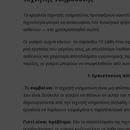
Τα εργαλεία τεχνητής νοημοσύνης προσφέρουν καινοτό
τεχνολογία μπορεί να ανακουφίσει τον διοικητικό φόρτο
ασθενών — εάν χρησιμοποιηθεί σωστά.
Οι γιατροί συχνά κάνουν τα παρακάτω 10 λάθη όταν ε
ροή εργασίας του ιατρείου τους, με αποτέλεσμα λανθασ
ασθενούς και χειρότερα αποτελέσματα υγειονομικής περ
παγίδες, οι γιατροί μπορούν να επωφεληθούν από αυτό
1. Εμπιστοσύνη πλ
Τι συμβαίνει:
Η τεχνητή νοημοσύνη είναι μια απίστευ
Δεν είναι δύσκολο οι γιατροί να πέσουν σε αυτήν την 
δημιουργούνται από την τεχνητή νοημοσύνη (δηλαδή, δ
εργαλεία να παράγουν εσφαλμένα ή παραπλανητικά απο
Γιατί είναι πρόβλημα:
Εάν τα αποτελέσματα της τεχν
συμβουλευτικά, οι γιατροί κινδυνεύουν με λάθη στη φ