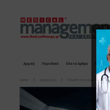
Αρχική
Περιοδικό
Όλα τα Άρθρα
Επικαιρό
Home
Διαχείριση
10 λάθη που κάνουν οι γιατ