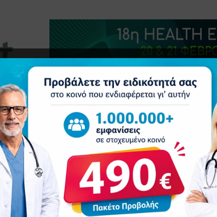
τητα
Δελτία Τύπου
Προβολή Ιατρού
Συνέδρια
Ε
ροί όταν χρησιμοποιούν εργαλεία τεχνητής νοημοσύνης