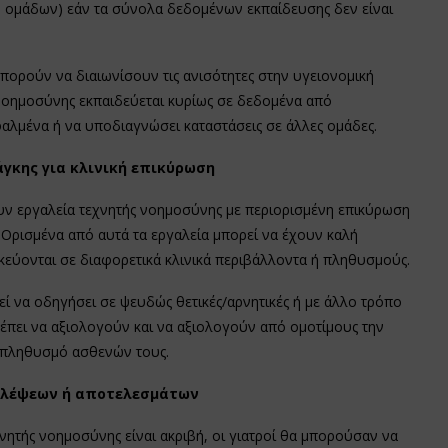
 ομάδων) εάν τα σύνολα δεδομένων εκπαίδευσης δεν είναι
πορούν να διαιωνίσουν τις ανισότητες στην υγειονομική
 νοημοσύνης εκπαιδεύεται κυρίως σε δεδομένα από
αλμένα ή να υποδιαγνώσει καταστάσεις σε άλλες ομάδες.
άγκης για κλινική επικύρωση
ουν εργαλεία τεχνητής νοημοσύνης με περιορισμένη επικύρωση
Ορισμένα από αυτά τα εργαλεία μπορεί να έχουν καλή
ικεύονται σε διαφορετικά κλινικά περιβάλλοντα ή πληθυσμούς.
ί να οδηγήσει σε ψευδώς θετικές/αρνητικές ή με άλλο τρόπο
πρέπει να αξιολογούν και να αξιολογούν από ομοτίμους την
 πληθυσμό ασθενών τους.
βλέψεων ή αποτελεσμάτων
χνητής νοημοσύνης είναι ακριβή, οι γιατροί θα μπορούσαν να