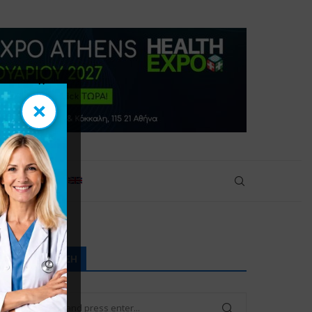
×
×
πικοινωνία
ΑΝΑΖΉΤΗΣΗ