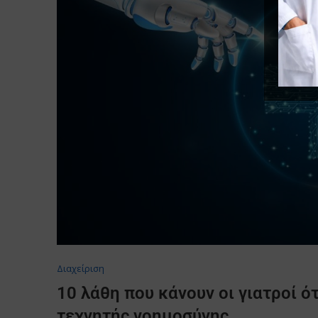
Διαχείριση
10 λάθη που κάνουν οι γιατροί ό
τεχνητής νοημοσύνης